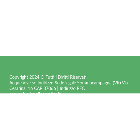
Copyright 2024 © Tutti i Diritti Riservati.
Acque Vive srl Indirizzo Sede legale Sommacampagna (VR) Via
Cesarina, 16 CAP 37066 | Indirizzo PEC
acquevive@mailgarantita.it
Numero REA VR – 251988 |
Codice fiscale 01844120236 |
Forma giuridica societa’ a responsabilita’ limitata |
Privacy
Policy – Cookies Policy
Web Agency
SEO Agency