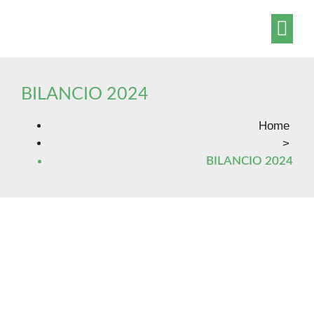
Amministrazio
Contatti – Accesso civico – ODV
BILANCIO 2024
Home
>
BILANCIO 2024