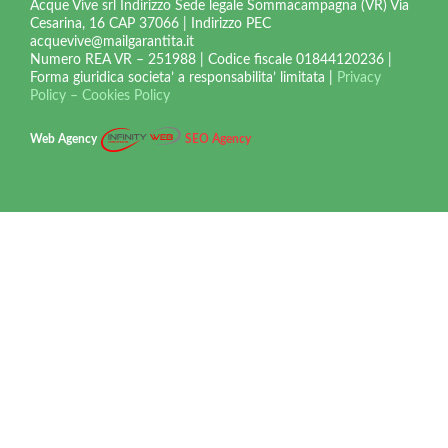
Acque Vive srl Indirizzo Sede legale Sommacampagna (VR) Via
Cesarina, 16 CAP 37066 | Indirizzo PEC
acquevive@mailgarantita.it
Numero REA VR – 251988 |
Codice fiscale 01844120236 |
Forma giuridica societa’ a responsabilita’ limitata |
Privacy
Policy – Cookies Policy
Web Agency
SEO Agency